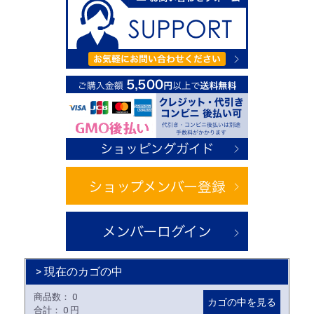
> 現在のカゴの中
商品数：
0
カゴの中を見る
合計：
0 円