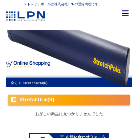
ストレッチポールは株式会社LPNの登録商標です。
全て
>
StretchOral(R)
StretchOral(R)
お探しの商品は見つかりませんでした