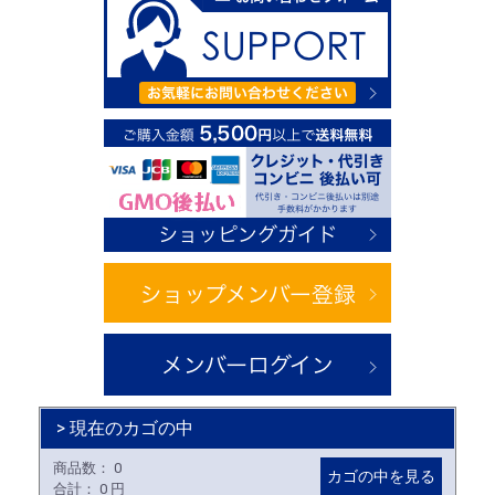
> 現在のカゴの中
商品数：
0
カゴの中を見る
合計：
0 円