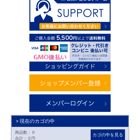
> 現在のカゴの中
商品数：
0
カゴの中を見る
合計：
0 円