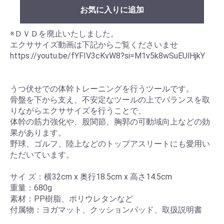
お気に入りに追加
※ＤＶＤを廃止いたしました。
エクササイズ動画は下記からご覧くださいませ
https://youtu.be/fYFIV3cKvW8?si=M1v5k8wSuEUlHjkY
うつ伏せでの体幹トレーニングを行うツールです。
骨盤を下から支え、不安定なツールの上でバランスを取
りながらエクササイズを行うことで、
体幹の筋力強化や、股関節、胸郭の可動域向上などの効
果があります。
野球、ゴルフ、陸上などのトップアスリートにも愛用い
ただいています。
サイ ズ：横32cm x 奥行18.5cm x 高さ14.5cm
重量：680g
素材：PP樹脂、ポリウレタンなど
付属物：ヨガマット、クッションパッド、取扱説明書