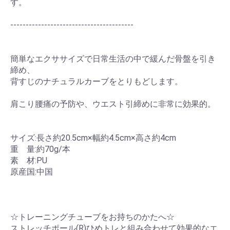
す。
----------------------------------------
簡単なエクササイズで日常生活の中で緩んだ骨盤を引き
締め、
背すじのナチュラルカーブをとりもどします。
肩こり腰痛の予防や、ウエスト引締めに非常に効果的。
サイズ:長さ約20.5cm×幅約4.5cm×高さ約4cm
重 量:約70g/本
素 材:PU
原産国:中国
☆トレーニングチューブをお持ちのかたへ☆
ストレッチポール(R)ひめトレと組み合わせて効果的なエ