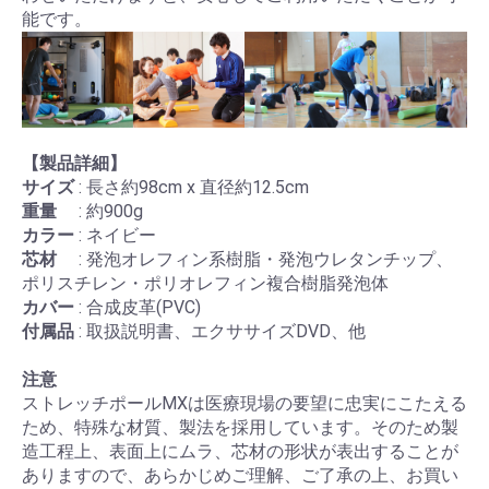
能です。
【製品詳細】
サイズ
: 長さ約98cm x 直径約12.5cm
重量
: 約900g
カラー
: ネイビー
芯材
: 発泡オレフィン系樹脂・発泡ウレタンチップ、
ポリスチレン・ポリオレフィン複合樹脂発泡体
カバー
: 合成皮革(PVC)
付属品
: 取扱説明書、エクササイズDVD、他
注意
ストレッチポールMXは医療現場の要望に忠実にこたえる
ため、特殊な材質、製法を採用しています。そのため製
造工程上、表面上にムラ、芯材の形状が表出することが
ありますので、あらかじめご理解、ご了承の上、お買い